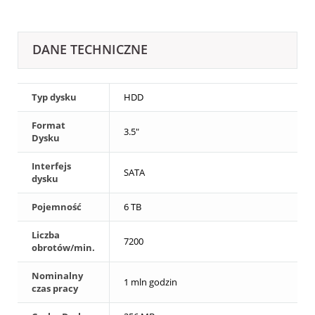
DANE TECHNICZNE
Typ dysku
HDD
Format
3.5"
Dysku
Interfejs
SATA
dysku
Pojemność
6 TB
Liczba
7200
obrotów/min.
Nominalny
1 mln godzin
czas pracy