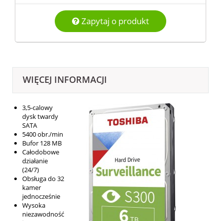
Zapytaj o produkt
WIĘCEJ INFORMACJI
3,5-calowy
dysk twardy
SATA
5400 obr./min
Bufor 128 MB
Całodobowe
działanie
(24/7)
Obsługa do 32
kamer
jednocześnie
Wysoka
niezawodność