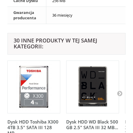
Cache Dysku
256 MB
Gwarancja
36 miesięcy
producenta
30 INNE PRODUKTY W TEJ SAMEJ
KATEGORII:
Dysk HDD Toshiba X300
Dysk HDD WD Black 500
Dys
4TB 3.5" SATA III 128
GB 2.5" SATA III 32 MB...
3.5