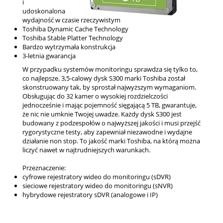
i
udoskonalona
wydajność w czasie rzeczywistym
Toshiba Dynamic Cache Technology
Toshiba Stable Platter Technology
Bardzo wytrzymała konstrukcja
3-letnia gwarancja
W przypadku systemów monitoringu sprawdza się tylko to,
co najlepsze. 3,5-calowy dysk S300 marki Toshiba został
skonstruowany tak, by sprostał najwyższym wymaganiom.
Obsługując do 32 kamer o wysokiej rozdzielczości
jednocześnie i mając pojemność sięgającą 5 TB, gwarantuje,
że nic nie umknie Twojej uwadze. Każdy dysk S300 jest
budowany z podzespołów o najwyższej jakości i musi przejść
rygorystyczne testy, aby zapewniał niezawodne i wydajne
działanie non stop. To jakość marki Toshiba, na którą można
liczyć nawet w najtrudniejszych warunkach.
Przeznaczenie:
cyfrowe rejestratory wideo do monitoringu (sDVR)
sieciowe rejestratory wideo do monitoringu (sNVR)
hybrydowe rejestratory sDVR (analogowe i IP)