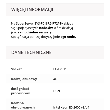
WIĘCEJ INFORMACJI
Na SuperServer SYS-F618R2-R72PT+ składa
się 8
pojedynczych
node-ów
które działają
jako
samodzielne serwery
.
Specyfikacja poniżej dotyczy
jednego node.
DANE TECHNICZNE
Socket
LGA 2011
Rodzaj obudowy
4U
Ilość gniazd
Dual
procesorów
Rodzina
obsługiwanych
Intel Xeon E5-2600 v3/v4