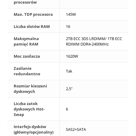
procesorów
Max. TDP procesora
145W
Liczba slotów RAM
16
Maksymalna
2TB ECC 3DS LRDIMM/ 1TB ECC
pamięć RAM
RDIMM DDR4-2400MHz
Moc zasilacza
1620W
Zasilanie
Tak
redundantne
Rozmiar kieszeni
2,5"
dyskowych
Liczba zatok
dyskowych Hot-
6
Swap
Interfejs dysków
SAS2+SATA
(główny/opcjonalny)