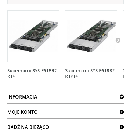
Supermicro SYS-F618R2-
Supermicro SYS-F618R2-
Sup
RT+
RTPT+
FT+
INFORMACJA
MOJE KONTO
BĄDŹ NA BIEŻĄCO