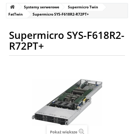
Systemy serwerowe
Supermicro Twin
FatTwin
Supermicro SYS-F618R2-R72PT+
Supermicro SYS-F618R2-
R72PT+
Pokaż większe