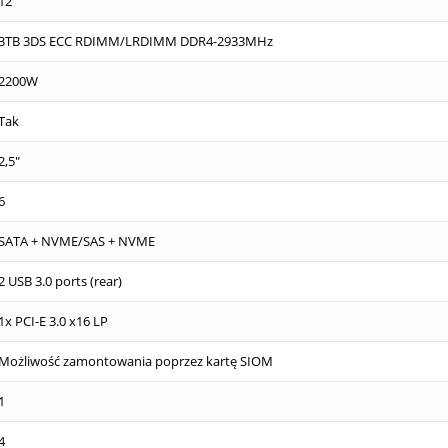
12
3TB 3DS ECC RDIMM/LRDIMM DDR4-2933MHz
2200W
Tak
2,5"
6
SATA + NVME/SAS + NVME
2 USB 3.0 ports (rear)
1x PCI-E 3.0 x16 LP
Możliwość zamontowania poprzez kartę SIOM
1
4