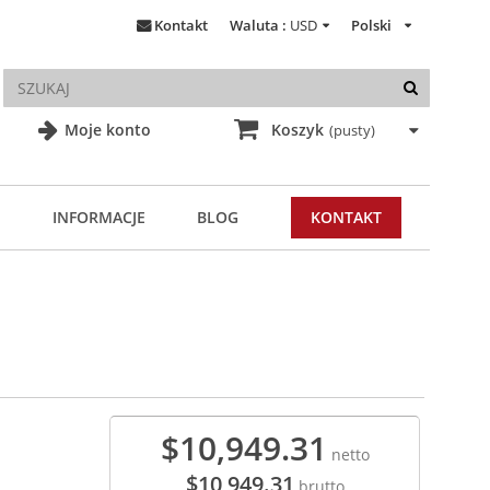
Kontakt
Waluta :
USD
Polski
Moje konto
Koszyk
(pusty)
INFORMACJE
BLOG
KONTAKT
N
$10,949.31
netto
$10,949.31
brutto