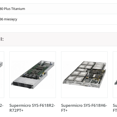
80 Plus Titanium
36 miesięcy
I:
2-
Supermicro SYS-F618R2-
Supermicro SYS-F618H6-
Su
R72PT+
FT+
F