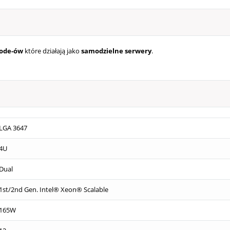
ode-ów
które działają jako
samodzielne serwery
.
LGA 3647
4U
Dual
1st/2nd Gen. Intel® Xeon® Scalable
165W