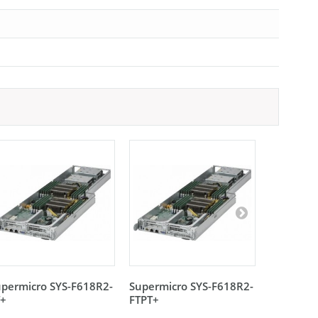
permicro SYS-F618R2-
Supermicro SYS-F618R2-
Supermic
T+
FTPT+
FT+