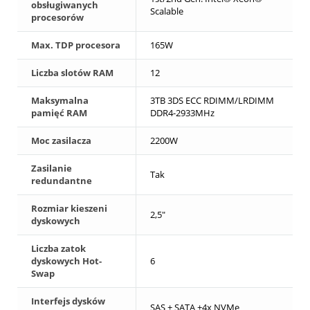
obsługiwanych
Scalable
procesorów
Max. TDP procesora
165W
Liczba slotów RAM
12
Maksymalna
3TB 3DS ECC RDIMM/LRDIMM
pamięć RAM
DDR4-2933MHz
Moc zasilacza
2200W
Zasilanie
Tak
redundantne
Rozmiar kieszeni
2,5"
dyskowych
Liczba zatok
dyskowych Hot-
6
Swap
Interfejs dysków
SAS + SATA +4x NVMe