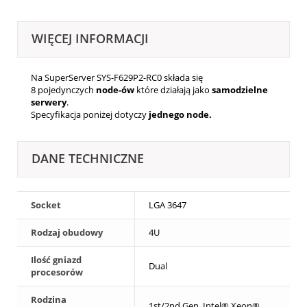
WIĘCEJ INFORMACJI
Na SuperServer SYS-F629P2-RC0 składa się
8
pojedynczych
node-ów
które działają jako
samodzielne
serwery
.
Specyfikacja poniżej dotyczy
jednego node.
DANE TECHNICZNE
Socket
LGA 3647
Rodzaj obudowy
4U
Ilość gniazd
Dual
procesorów
Rodzina
1st/2nd Gen. Intel® Xeon®