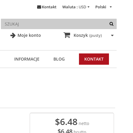
Kontakt
Waluta :
USD
Polski
Moje konto
Koszyk
(pusty)
INFORMACJE
BLOG
KONTAKT
$6.48
netto
$6.48
brutto