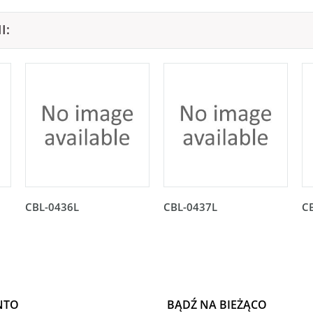
I:
CBL-0436L
CBL-0437L
C
NTO
BĄDŹ NA BIEŻĄCO