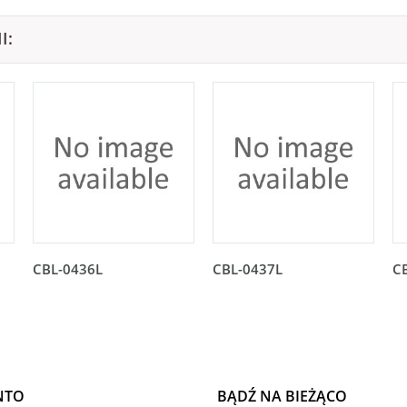
I:
CBL-0436L
CBL-0437L
C
NTO
BĄDŹ NA BIEŻĄCO