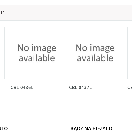
I:
CBL-0436L
CBL-0437L
C
NTO
BĄDŹ NA BIEŻĄCO