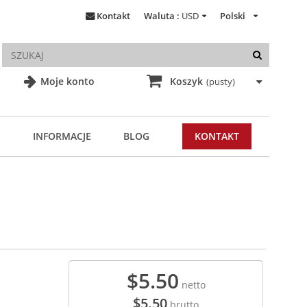
Kontakt
Waluta :
USD
Polski
Moje konto
Koszyk
(pusty)
INFORMACJE
BLOG
KONTAKT
$5.50
netto
$5.50
brutto