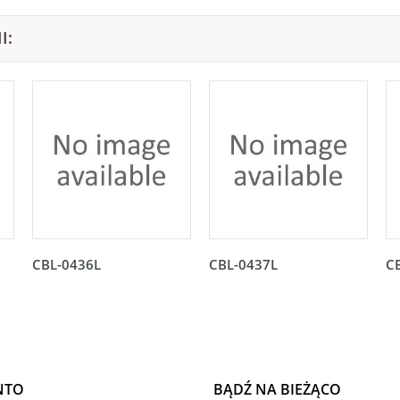
I:
CBL-0436L
CBL-0437L
C
NTO
BĄDŹ NA BIEŻĄCO