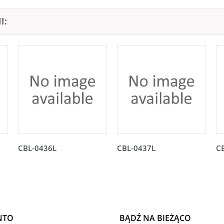
I:
CBL-0436L
CBL-0437L
C
NTO
BĄDŹ NA BIEŻĄCO