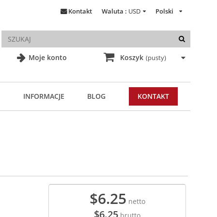
Kontakt
Waluta :
USD
Polski
Moje konto
Koszyk
(pusty)
INFORMACJE
BLOG
KONTAKT
$6.25
netto
$6.25
brutto