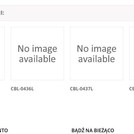
I:
CBL-0436L
CBL-0437L
C
NTO
BĄDŹ NA BIEŻĄCO