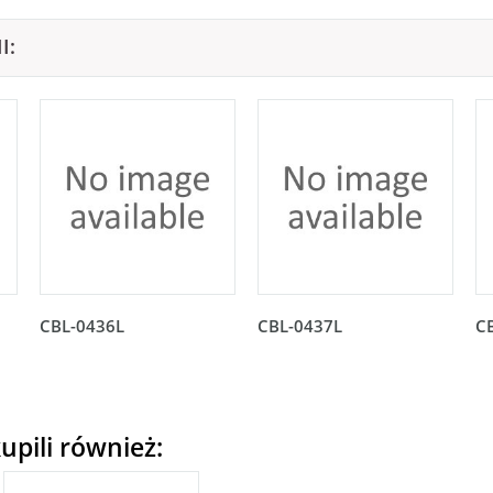
I:
CBL-0436L
CBL-0437L
C
upili również: