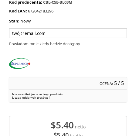
Kod producenta:
CBL-C5E-BL03M
Kod EAN:
672042183296
Stan:
Nowy
Powiadom mnie kiedy będzie dostępny
5
/ 5
OCENA:
Nie oceniłeś jeszcze tego produktu.
Liczba oddanych głosów:
1
$5.40
netto
$5.40
brutto