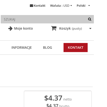
Kontakt
Waluta :
USD
Polski
Moje konto
Koszyk
(pusty)
INFORMACJE
BLOG
KONTAKT
$4.37
netto
$4.37
brutto