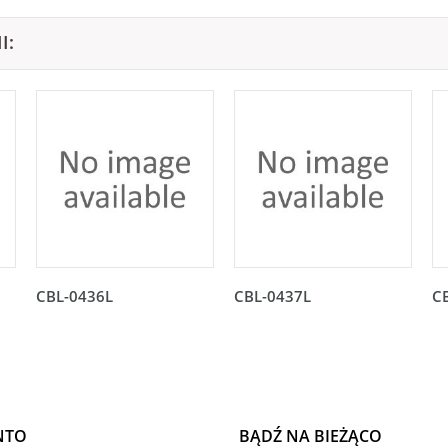
I:
CBL-0436L
CBL-0437L
C
NTO
BĄDŹ NA BIEŻĄCO