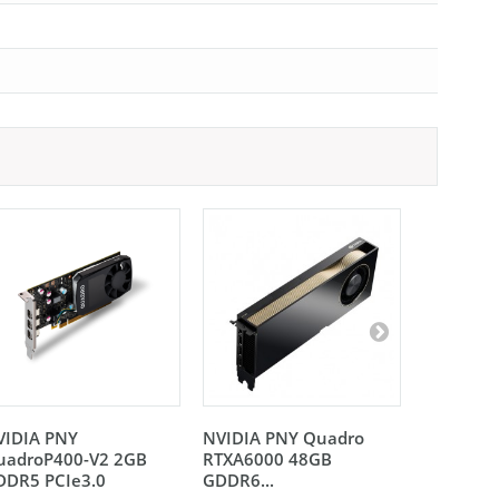
VIDIA PNY
NVIDIA PNY Quadro
NVIDIA 
uadroP400-V2 2GB
RTXA6000 48GB
RTXA400
DDR5 PCIe3.0
GDDR6...
PCIe 4.0..