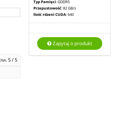
Typ Pamięci
: GDDR5
Przepustowość
: 82 GB/s
Ilość rdzeni CUDA
: 640
Zapytaj o produkt
5
/ 5
ENA: