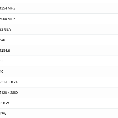
1354 MHz
5000 MHz
82 GB/s
640
128-bit
32
40
PCI-E 3.0 x16
5120 x 2880
350 W
47W