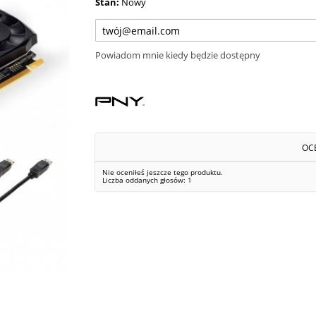
Stan:
Nowy
Powiadom mnie kiedy będzie dostępny
OC
Nie oceniłeś jeszcze tego produktu.
Liczba oddanych głosów:
1