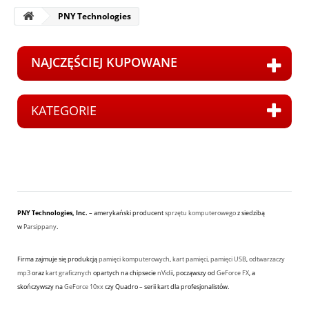
PNY Technologies
NAJCZĘŚCIEJ KUPOWANE
KATEGORIE
P
T
PNY Technologies, Inc.
– amerykański producent
sprzętu komputerowego
z siedzibą
w
Parsippany
.
Firma zajmuje się produkcją
pamięci komputerowych
,
kart pamięci
,
pamięci USB
,
odtwarzaczy
mp3
oraz
kart graficznych
opartych na chipsecie
nVidii
, począwszy od
GeForce FX
, a
skończywszy na
GeForce 10xx
czy Quadro – serii kart dla profesjonalistów.