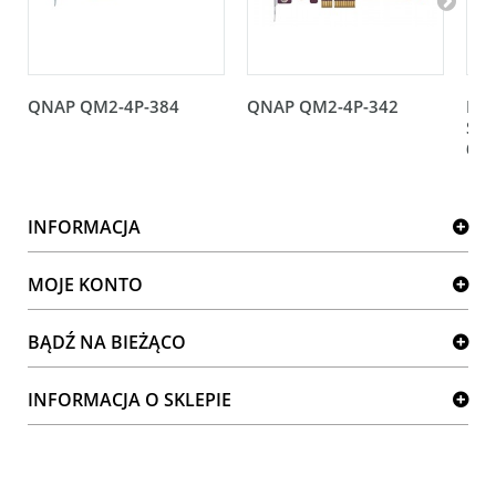
QNAP QM2-4P-384
QNAP QM2-4P-342
Kar
Sup
66
INFORMACJA
MOJE KONTO
BĄDŹ NA BIEŻĄCO
INFORMACJA O SKLEPIE