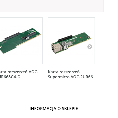
rta rozszerzeń AOC-
Karta rozszerzeń
Karta ro
UR668G4-O
Supermicro AOC-2UR66
Supermic
2UR68G4
INFORMACJA O SKLEPIE