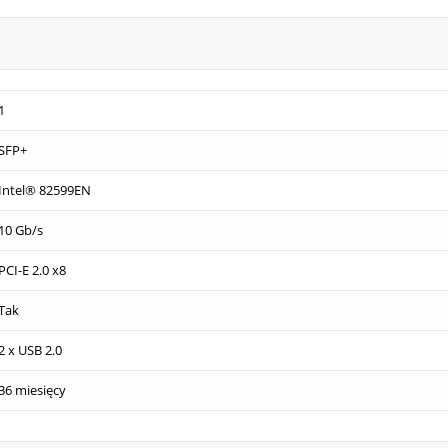
1
SFP+
Intel® 82599EN
10 Gb/s
PCI-E 2.0 x8
Tak
2 x USB 2.0
36 miesięcy