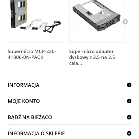
Supermicro MCP-220-
Supermicro adapter
Ada
41806-0N-PACK
dyskowy z 3.5 na 2.5
2.5
cala...
INFORMACJA
MOJE KONTO
BĄDŹ NA BIEŻĄCO
INFORMACJA O SKLEPIE