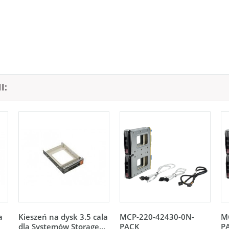
I:
a
Kieszeń na dysk 3.5 cala
MCP-220-42430-0N-
M
dla Systemów Storage...
PACK
P