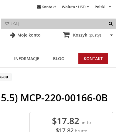
Kontakt
Waluta :
USD
Polski
Moje konto
Koszyk
(pusty)
INFORMACJE
BLOG
KONTAKT
66-0B
n 5.5) MCP-220-00166-0B
$17.82
netto
$17.82
brutto