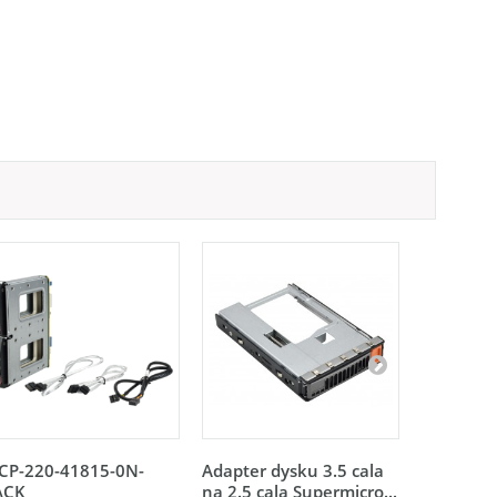
CP-220-41815-0N-
Adapter dysku 3.5 cala
Kieszeń n
ACK
na 2.5 cala Supermicro...
NVMe Sup