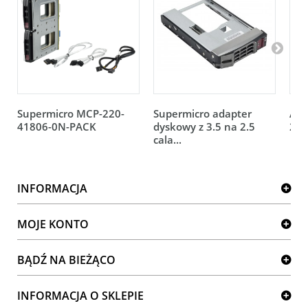
Supermicro MCP-220-
Supermicro adapter
Ada
41806-0N-PACK
dyskowy z 3.5 na 2.5
2.5
cala...
INFORMACJA
MOJE KONTO
BĄDŹ NA BIEŻĄCO
INFORMACJA O SKLEPIE