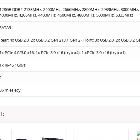
128GB DDR4-2133MHz, 2400MHz, 2666MHz, 2800MHz, 2933MHz, 3000MHz,
4000MHz, 4266MHz, 4400MHz, 4600MHz, 4800MHz, 5000MHz, 5333MHz
SATA3
Rear: 4x USB 2.0, 2x USB 3.2 Gen 2 (3.1 Gen 2) Front: 3x USB 2.0, 2x USB 3.2 Ge
1x PCIe 4.0/3.0 x16, 1x PCIe 3.0 x16 (tryb x4), 1 xPCIe 3.0 x16 (tryb x1)
1x RJ-45 1Gb/s
2
36 miesięcy
I: