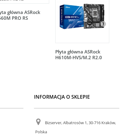
yta główna ASRock
Płyta gł
660M PRO RS
B660M-H
Płyta główna ASRock
H610M-HVS/M.2 R2.0
INFORMACJA O SKLEPIE
Bizserver, Albatrosów 1, 30-716 Kraków,
Polska