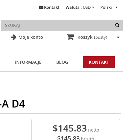
Kontakt
Waluta :
USD
Polski
Moje konto
Koszyk
(pusty)
INFORMACJE
BLOG
KONTAKT
-A D4
$145.83
netto
$145.83
brutto