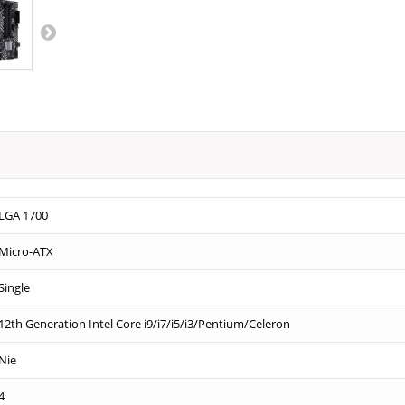
LGA 1700
Micro-ATX
Single
12th Generation Intel Core i9/i7/i5/i3/Pentium/Celeron
Nie
4