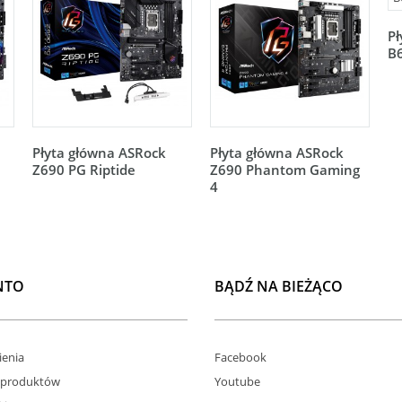
Pł
B
Płyta główna ASRock
Płyta główna ASRock
Z690 PG Riptide
Z690 Phantom Gaming
4
NTO
BĄDŹ NA BIEŻĄCO
enia
Facebook
 produktów
Youtube