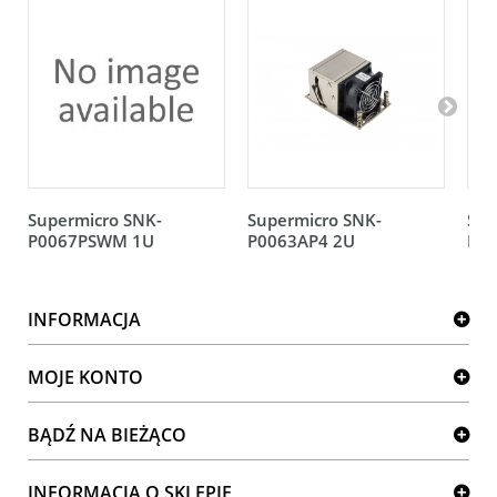
Supermicro SNK-
Supermicro SNK-
Sup
P0067PSWM 1U
P0063AP4 2U
P00
INFORMACJA
MOJE KONTO
BĄDŹ NA BIEŻĄCO
INFORMACJA O SKLEPIE