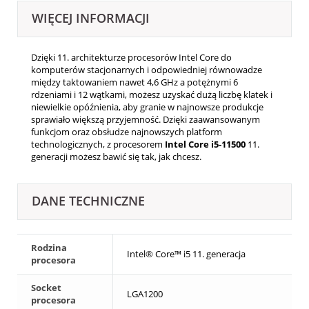
WIĘCEJ INFORMACJI
Dzięki 11. architekturze procesorów Intel Core do
komputerów stacjonarnych i odpowiedniej równowadze
między taktowaniem nawet 4,6 GHz a potężnymi 6
rdzeniami i 12 wątkami, możesz uzyskać dużą liczbę klatek i
niewielkie opóźnienia, aby granie w najnowsze produkcje
sprawiało większą przyjemność. Dzięki zaawansowanym
funkcjom oraz obsłudze najnowszych platform
technologicznych, z procesorem
Intel Core i5-11500
11.
generacji możesz bawić się tak, jak chcesz.
DANE TECHNICZNE
Rodzina
Intel® Core™ i5 11. generacja
procesora
Socket
LGA1200
procesora