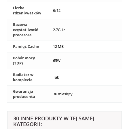
Liczba
6/12
rdzeni/wątków
Bazowa
częstotliwość
2.7GHz
procesora
Pamięć Cache
12 MB
Pobór mocy
65W
(TDP)
Radiator w
Tak
komplecie
Gwarancja
36 miesięcy
producenta
30 INNE PRODUKTY W TEJ SAMEJ
KATEGORII: