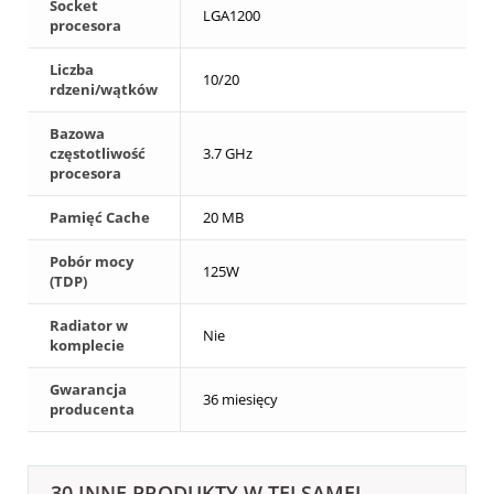
Socket
LGA1200
procesora
Liczba
10/20
rdzeni/wątków
Bazowa
częstotliwość
3.7 GHz
procesora
Pamięć Cache
20 MB
Pobór mocy
125W
(TDP)
Radiator w
Nie
komplecie
Gwarancja
36 miesięcy
producenta
30 INNE PRODUKTY W TEJ SAMEJ