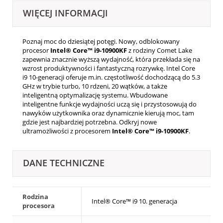
WIĘCEJ INFORMACJI
Poznaj moc do dziesiątej potęgi. Nowy, odblokowany
procesor
Intel® Core™ i9-10900KF
z rodziny Comet Lake
zapewnia znacznie wyższą wydajność, która przekłada się na
wzrost produktywności i fantastyczną rozrywkę. Intel Core
i9 10-generacji oferuje m.in. częstotliwość dochodzącą do 5.3
GHz w trybie turbo, 10 rdzeni, 20 wątków, a także
inteligentną optymalizację systemu. Wbudowane
inteligentne funkcje wydajności uczą się i przystosowują do
nawyków użytkownika oraz dynamicznie kierują moc, tam
gdzie jest najbardziej potrzebna. Odkryj nowe
ultramożliwości z procesorem
Intel® Core™ i9-10900KF
.
DANE TECHNICZNE
Rodzina
Intel® Core™ i9 10. generacja
procesora