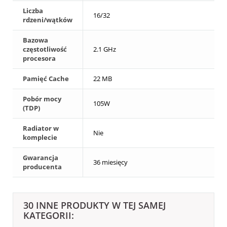
Liczba
16/32
rdzeni/wątków
Bazowa
częstotliwość
2.1 GHz
procesora
Pamięć Cache
22 MB
Pobór mocy
105W
(TDP)
Radiator w
Nie
komplecie
Gwarancja
36 miesięcy
producenta
30 INNE PRODUKTY W TEJ SAMEJ
KATEGORII: