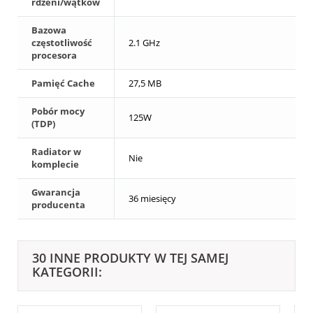
rdzeni/wątków
Bazowa
częstotliwość
2.1 GHz
procesora
Pamięć Cache
27,5 MB
Pobór mocy
125W
(TDP)
Radiator w
Nie
komplecie
Gwarancja
36 miesięcy
producenta
30 INNE PRODUKTY W TEJ SAMEJ
KATEGORII: