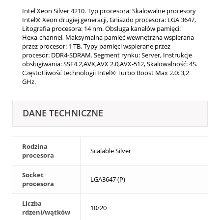
Intel Xeon Silver 4210. Typ procesora: Skalowalne procesory
Intel® Xeon drugiej generacji, Gniazdo procesora: LGA 3647,
Litografia procesora: 14 nm. Obsługa kanałów pamięci:
Hexa-channel, Maksymalna pamięć wewnętrzna wspierana
przez procesor: 1 TB, Typy pamięci wspierane przez
procesor: DDR4-SDRAM. Segment rynku: Server, Instrukcje
obsługiwania: SSE4.2,AVX,AVX 2.0,AVX-512, Skalowalność: 4S.
Częstotliwość technologii Intel® Turbo Boost Max 2.0: 3,2
GHz.
DANE TECHNICZNE
Rodzina
Scalable Silver
procesora
Socket
LGA3647 (P)
procesora
Liczba
10/20
rdzeni/wątków