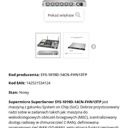
Pokaż większe
Kod producenta:
SYS-1019D-14CN-FHN13TP
Kod EAN:
142521534124
Stan:
Nowy
Supermicro SuperServer SYS-1019D-14CN-FHN13TP
jest
maszyną z gatunku System on Chip (SoC). Dobrze przystosowany
radzi sobie w zadaniach takich jak:
maszyna do
wielodostępowych obliczeń brzegowych
(MEC), scentralizowany
dostęp radiowy w chmurze (sieć C-RAN), definiowana
programowo sieć WAN (SD-WAN), wirtualizacja funkcji sieciowych