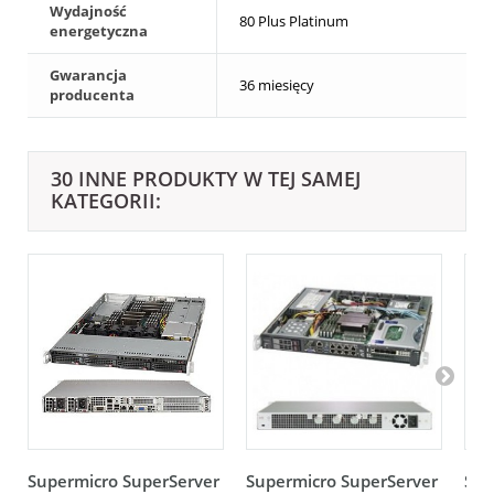
Wydajność
80 Plus Platinum
energetyczna
Gwarancja
36 miesięcy
producenta
30 INNE PRODUKTY W TEJ SAMEJ
KATEGORII:
Supermicro SuperServer
Supermicro SuperServer
Sup