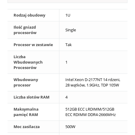
Rodzaj obudowy
1U
Ilość gniazd
Single
procesorów
Procesor w zestawie
Tak
Liczba
Wbudowanych
1
Procesorów
Wbudowany
Intel Xeon D-2177NT 14 rdzeni,
procesor
28 wątków, 1.9GHz, TDP 105W
Liczba slotów RAM
4
Maksymalna
512GB ECC LRDIMM/512GB
pamięć RAM
ECC RDIMM DDR4-2666MHz
Moc zasilacza
500W