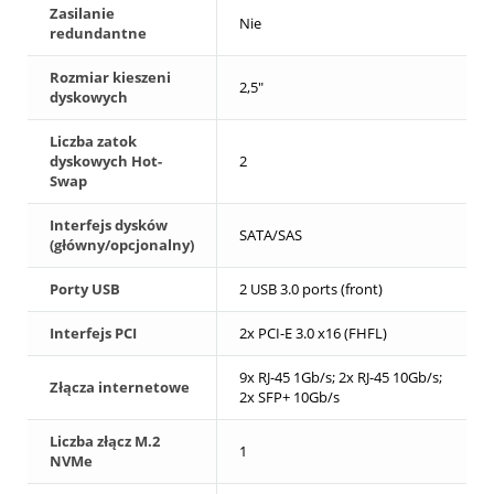
Zasilanie
Nie
redundantne
Rozmiar kieszeni
2,5"
dyskowych
Liczba zatok
dyskowych Hot-
2
Swap
Interfejs dysków
SATA/SAS
(główny/opcjonalny)
Porty USB
2 USB 3.0 ports (front)
Interfejs PCI
2x PCI-E 3.0 x16 (FHFL)
9x RJ-45 1Gb/s; 2x RJ-45 10Gb/s;
Złącza internetowe
2x SFP+ 10Gb/s
Liczba złącz M.2
1
NVMe