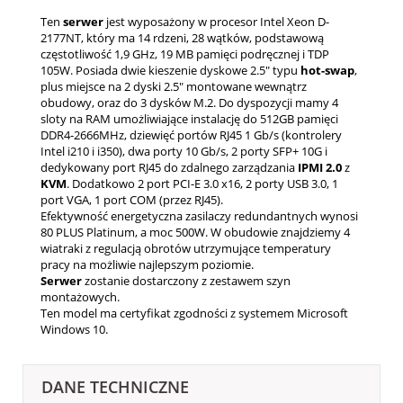
Ten
serwer
jest wyposażony w procesor Intel Xeon D-
2177NT, który ma 14 rdzeni, 28 wątków, podstawową
częstotliwość 1,9 GHz, 19 MB pamięci podręcznej i TDP
105W. Posiada dwie kieszenie dyskowe 2.5" typu
hot-swap
,
plus miejsce na 2 dyski 2.5" montowane wewnątrz
obudowy, oraz do 3 dysków M.2. Do dyspozycji mamy 4
sloty na RAM umożliwiające instalację do 512GB pamięci
DDR4-2666MHz, dziewięć portów RJ45 1 Gb/s (kontrolery
Intel i210 i i350), dwa porty 10 Gb/s, 2 porty SFP+ 10G i
dedykowany port RJ45 do zdalnego zarządzania
IPMI
2.0
z
KVM
. Dodatkowo 2 port PCI-E 3.0 x16, 2 porty USB 3.0, 1
port VGA, 1 port COM (przez RJ45).
Efektywność energetyczna zasilaczy redundantnych wynosi
80 PLUS Platinum, a moc 500W. W obudowie znajdziemy 4
wiatraki z regulacją obrotów utrzymujące temperatury
pracy na możliwie najlepszym poziomie.
Serwer
zostanie dostarczony z zestawem szyn
montażowych.
Ten model ma certyfikat zgodności z systemem Microsoft
Windows 10.
DANE TECHNICZNE