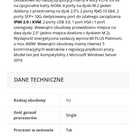
na opcjonalne karty AIOM, 4 porty na dyski M.2 (jeden
dzielony z przestrzenią na dysk 2.5"), 2 porty RJ45 10 GbE, 2
porty SFP+ 10G, dedykowany port do zdalnego zarządzania
IPMI
2.0
z
KVM
, 2 porty USB 3.0, 1 port VGA i 1 port
szeregowy. Wewnątrz obudowy przewidziano miejsce na
dwa dyski 2.5" (jedno miejsce dzielone z dyskiem M.2).
Wydajność energetyczna zasilaczy wynosi 80 PLUS Platinum,
a moc 400W. Wewnątrz obudowy mamy również 5
kontrrotacyjnych wiatraków z regulacją prędkości pracy.
Model ten jest kompatybilny z Microsoft Windows Server
2019.
DANE TECHNICZNE
Rodzaj obudowy
1U
Ilość gniazd
Single
procesorów
Procesor w zestawie
Tak