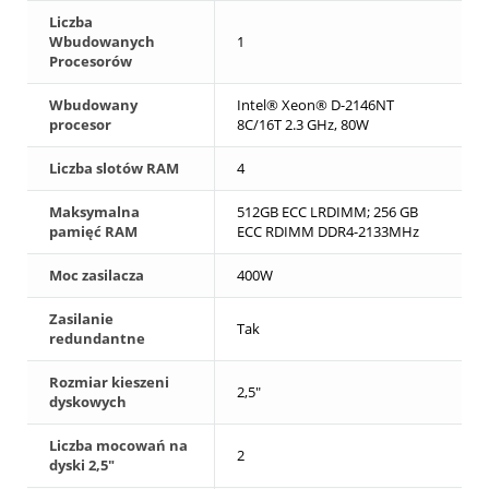
Liczba
Wbudowanych
1
Procesorów
Wbudowany
Intel® Xeon® D-2146NT
procesor
8C/16T 2.3 GHz, 80W
Liczba slotów RAM
4
Maksymalna
512GB ECC LRDIMM; 256 GB
pamięć RAM
ECC RDIMM DDR4-2133MHz
Moc zasilacza
400W
Zasilanie
Tak
redundantne
Rozmiar kieszeni
2,5"
dyskowych
Liczba mocowań na
2
dyski 2,5"