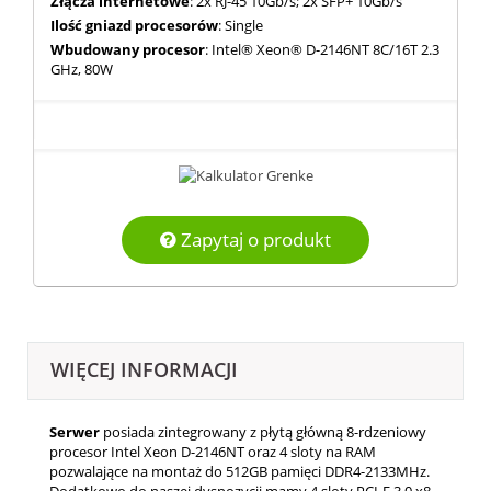
Złącza internetowe
: 2x RJ-45 10Gb/s; 2x SFP+ 10Gb/s
Ilość gniazd procesorów
: Single
Wbudowany procesor
: Intel® Xeon® D-2146NT 8C/16T 2.3
GHz, 80W
Zapytaj o produkt
WIĘCEJ INFORMACJI
Serwer
posiada zintegrowany z płytą główną 8-rdzeniowy
procesor Intel Xeon D-2146NT oraz 4 sloty na RAM
pozwalające na montaż do 512GB pamięci DDR4-2133MHz.
Dodatkowo do naszej dyspozycji mamy 4 sloty PCI-E 3.0 x8