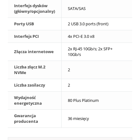
Interfejs dysków
SATA/SAS
(główny/opcjonalny)
Porty USB
2 USB 3.0 ports (front)
Interfejs PCI
4x PCI-E 3.0 x8
2x RJ-45 10Gb/s; 2x SFP+
Złącza internetowe
10Gb/s
Liczba złącz M.2
2
NVMe
Liczba zasilaczy
2
Wydajność
80 Plus Platinum
energetyczna
Gwarancja
36 miesięcy
producenta