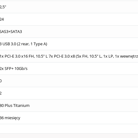
2,5"
24
SAS3+SATA3
3 USB 3.0 (2 rear, 1 Type A)
1x PCI-E 3.0 x16 FH, 10.5" L 7x PCI-E 3.0 x8 (5x FH, 10.5" L, 1x LP, 1x wewnętr
2x SFP+ 10Gb/s
0
2
80 Plus Titanium
36 miesięcy