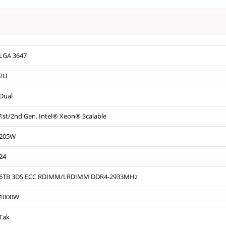
LGA 3647
2U
Dual
1st/2nd Gen. Intel® Xeon® Scalable
205W
24
6TB 3DS ECC RDIMM/LRDIMM DDR4-2933MHz
1000W
Tak