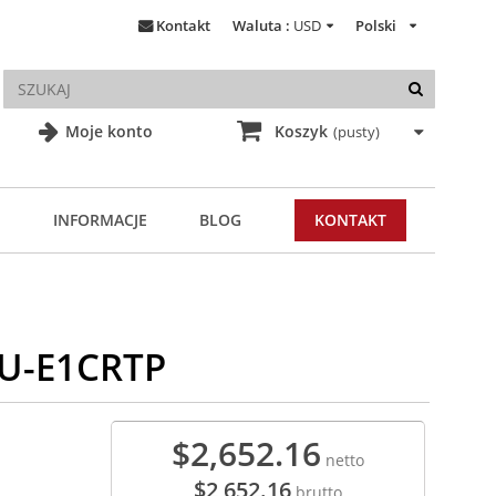
Kontakt
Waluta :
USD
Polski
Moje konto
Koszyk
(pusty)
INFORMACJE
BLOG
KONTAKT
9U-E1CRTP
$2,652.16
netto
$2,652.16
brutto