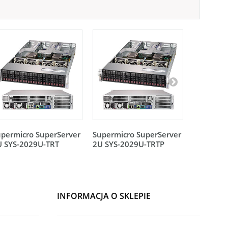
permicro SuperServer
Supermicro SuperServer
Supermic
U SYS-2029U-TRT
2U SYS-2029U-TRTP
2U SYS-
INFORMACJA O SKLEPIE