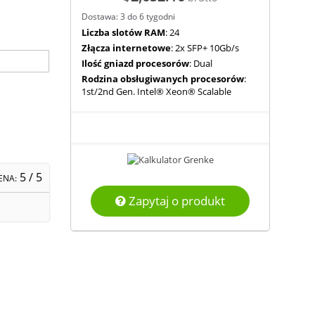
Dostawa: 3 do 6 tygodni
Liczba slotów RAM
: 24
Złącza internetowe
: 2x SFP+ 10Gb/s
Ilość gniazd procesorów
: Dual
Rodzina obsługiwanych procesorów
:
1st/2nd Gen. Intel® Xeon® Scalable
5
/ 5
ENA:
Zapytaj o produkt