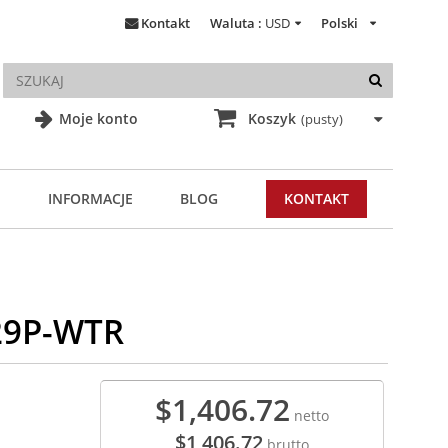
Kontakt
Waluta :
USD
Polski
Moje konto
Koszyk
(pusty)
INFORMACJE
BLOG
KONTAKT
29P-WTR
$1,406.72
netto
$1,406.72
brutto