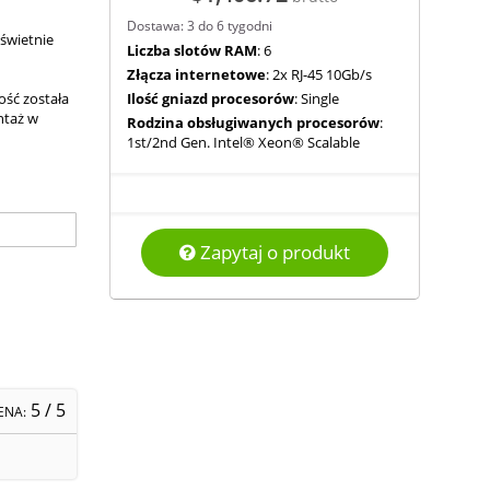
Dostawa: 3 do 6 tygodni
świetnie
Liczba slotów RAM
: 6
Złącza internetowe
: 2x RJ-45 10Gb/s
ść została
Ilość gniazd procesorów
: Single
ntaż w
Rodzina obsługiwanych procesorów
:
1st/2nd Gen. Intel® Xeon® Scalable
Zapytaj o produkt
5
/ 5
ENA: