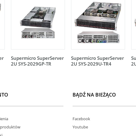
er
Supermicro SuperServer
Supermicro SuperServer
Su
2U SYS-2029GP-TR
2U SYS-2029U-TR4
2
NTO
BĄDŹ NA BIEŻĄCO
enia
Facebook
 produktów
Youtube
ki