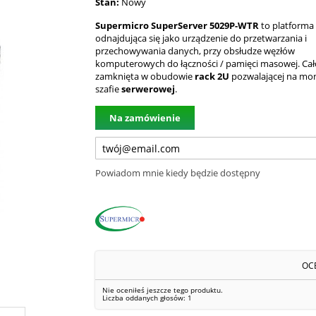
Stan:
Nowy
Supermicro SuperServer 5029P-WTR
to platforma 
odnajdująca się jako urządzenie do przetwarzania i
przechowywania danych, przy obsłudze węzłów
komputerowych do łączności / pamięci masowej. Cało
zamknięta w obudowie
rack 2U
pozwalającej na mo
szafie
serwerowej
.
Na zamówienie
Powiadom mnie kiedy będzie dostępny
OC
Nie oceniłeś jeszcze tego produktu.
Liczba oddanych głosów:
1