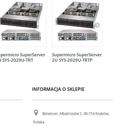
permicro SuperServer
Supermicro SuperServer
Supermic
U SYS-2029U-TRT
2U SYS-2029U-TRTP
2U SYS-
INFORMACJA O SKLEPIE
Bizserver, Albatrosów 1, 30-716 Kraków,
Polska