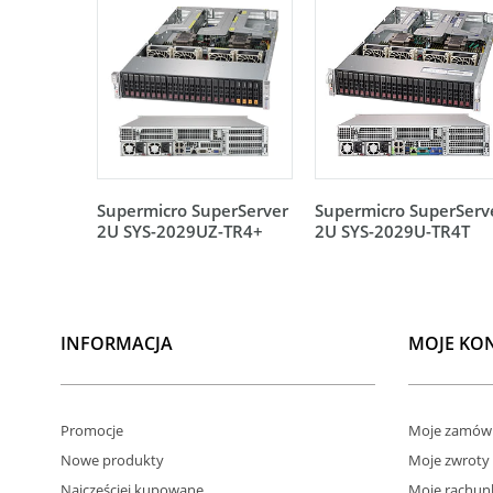
Supermicro SuperServer
Supermicro SuperServ
2U SYS-2029UZ-TR4+
2U SYS-2029U-TR4T
INFORMACJA
MOJE KO
Promocje
Moje zamówi
Nowe produkty
Moje zwroty
Najczęściej kupowane
Moje rachun