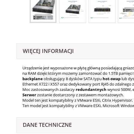
WIĘCEJ INFORMACJI
Urządzenie jest wyposażone w płytę główną posiadającą gniazdo 
na RAM dzięki którym możemy zamontować do 1.5TB pamięci DDR
backplane
obsługujący 8 dysków SATA typu
hot-swap
lub dys
Ethernet X722 i X557 oraz dedykowany port RJ45 do zdalnego 
Moc zastosowanych zasilaczy
redundantnych
wynosi 500W, e
Serwer
zostanie dostarczony z zestawem montażowych.
Model ten jest kompatybilny z VMware ESXi, Citrix Hypervisor, 
Ten model jest kompatybilny z VMware ESXi, Microsoft Windows 
DANE TECHNICZNE