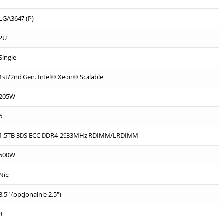
LGA3647 (P)
2U
Single
1st/2nd Gen. Intel® Xeon® Scalable
205W
6
1.5TB 3DS ECC DDR4-2933MHz RDIMM/LRDIMM
500W
Nie
3,5" (opcjonalnie 2,5")
8