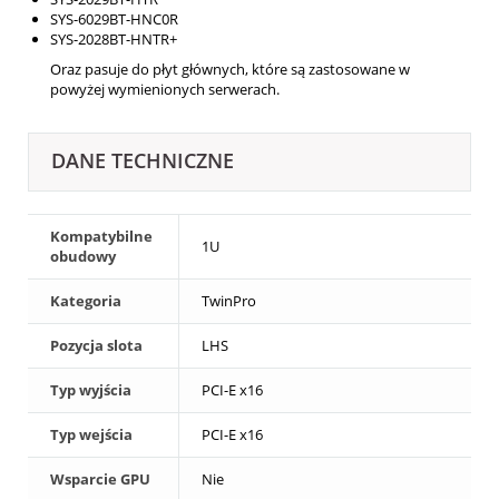
SYS-6029BT-HNC0R
SYS-2028BT-HNTR+
Oraz pasuje do płyt głównych, które są zastosowane w
powyżej wymienionych serwerach.
DANE TECHNICZNE
Kompatybilne
1U
obudowy
Kategoria
TwinPro
Pozycja slota
LHS
Typ wyjścia
PCI-E x16
Typ wejścia
PCI-E x16
Wsparcie GPU
Nie