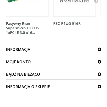
Pasywny Riser
RSC-R1UG-E16R
Pas
Supermicro 1U LHS
Sup
1xPCI-E 3.0 x16...
1xP
INFORMACJA
MOJE KONTO
BĄDŹ NA BIEŻĄCO
INFORMACJA O SKLEPIE