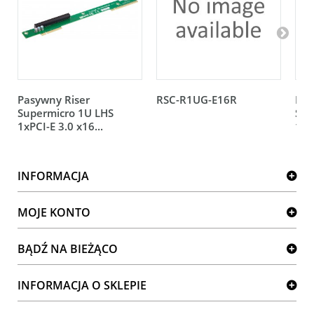
Pasywny Riser
RSC-R1UG-E16R
Pas
Supermicro 1U LHS
Sup
1xPCI-E 3.0 x16...
1xP
INFORMACJA
MOJE KONTO
BĄDŹ NA BIEŻĄCO
INFORMACJA O SKLEPIE