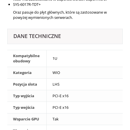
SYS-6017R-TDT+
Oraz pasuje do płyt głównych, które są zastosowane w
powyżej wymienionych serwerach.
DANE TECHNICZNE
Kompatybilne
1U
obudowy
Kategoria
WIO
Pozycja slota
LHS
Typ wyjścia
PCI-E x16
Typ wejścia
PCI-E x16
Wsparcie GPU
Tak