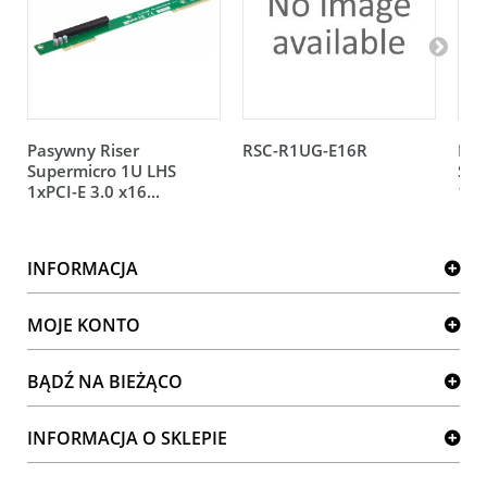
Pasywny Riser
RSC-R1UG-E16R
Pas
Supermicro 1U LHS
Sup
1xPCI-E 3.0 x16...
1xP
INFORMACJA
MOJE KONTO
BĄDŹ NA BIEŻĄCO
INFORMACJA O SKLEPIE