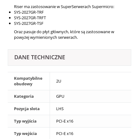
Riser ma zastosowanie w SuperSerwerach Supermicro:
SYS-2027GR-TRF
SYS-2027GR-TRFT
SYS-2027GR-TSF
Oraz pasuje do płyt głównych, które są zastosowane w
powyżej wymienionych serwerach.
DANE TECHNICZNE
Kompatybilne
2U
obudowy
Kategoria
GPU
Pozycja slota
LHS
Typ wyjścia
PCI-E x16
Typ wejścia
PCI-E x16