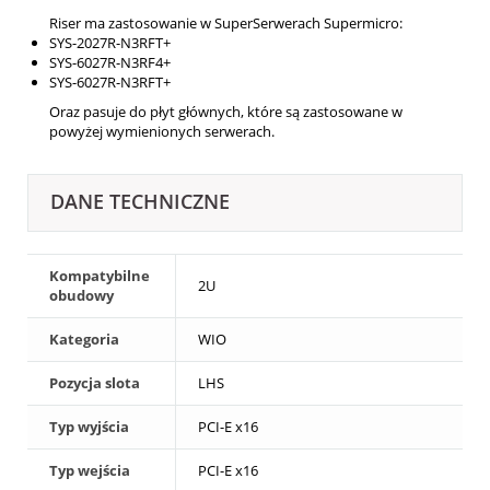
Riser ma zastosowanie w SuperSerwerach Supermicro:
SYS-2027R-N3RFT+
SYS-6027R-N3RF4+
SYS-6027R-N3RFT+
Oraz pasuje do płyt głównych, które są zastosowane w
powyżej wymienionych serwerach.
DANE TECHNICZNE
Kompatybilne
2U
obudowy
Kategoria
WIO
Pozycja slota
LHS
Typ wyjścia
PCI-E x16
Typ wejścia
PCI-E x16