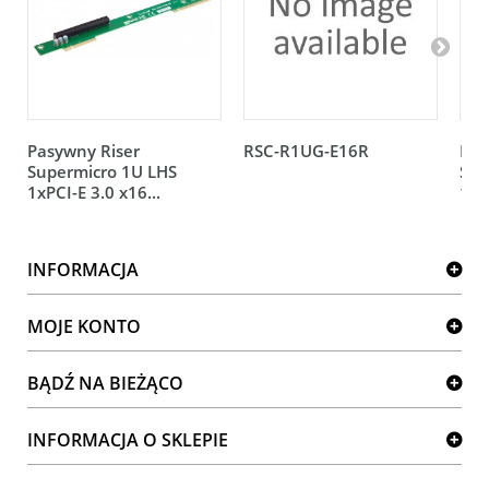
Pasywny Riser
RSC-R1UG-E16R
Pas
Supermicro 1U LHS
Sup
1xPCI-E 3.0 x16...
1xP
INFORMACJA
MOJE KONTO
BĄDŹ NA BIEŻĄCO
INFORMACJA O SKLEPIE