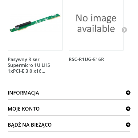
Pasywny Riser
RSC-R1UG-E16R
Pas
Supermicro 1U LHS
Sup
1xPCI-E 3.0 x16...
1xP
INFORMACJA
MOJE KONTO
BĄDŹ NA BIEŻĄCO