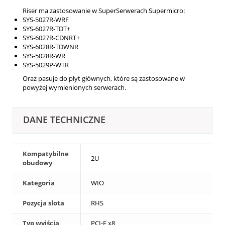
Riser ma zastosowanie w SuperSerwerach Supermicro:
SYS-5027R-WRF
SYS-6027R-TDT+
SYS-6027R-CDNRT+
SYS-6028R-TDWNR
SYS-5028R-WR
SYS-5029P-WTR
Oraz pasuje do płyt głównych, które są zastosowane w
powyżej wymienionych serwerach.
DANE TECHNICZNE
Kompatybilne
2U
obudowy
Kategoria
WIO
Pozycja slota
RHS
Typ wyjścia
PCI-E x8