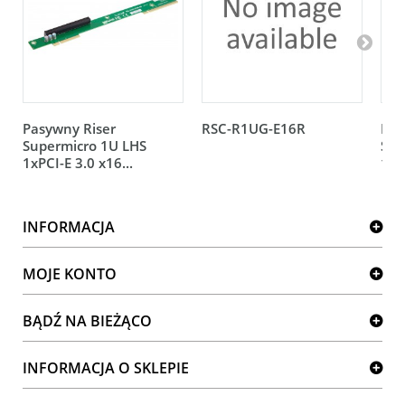
Pasywny Riser
RSC-R1UG-E16R
Pas
Supermicro 1U LHS
Sup
1xPCI-E 3.0 x16...
1xP
INFORMACJA
MOJE KONTO
BĄDŹ NA BIEŻĄCO
INFORMACJA O SKLEPIE