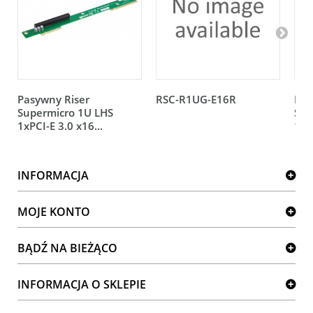
Pasywny Riser
RSC-R1UG-E16R
Pas
Supermicro 1U LHS
Sup
1xPCI-E 3.0 x16...
1xP
INFORMACJA
MOJE KONTO
BĄDŹ NA BIEŻĄCO
INFORMACJA O SKLEPIE