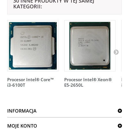
30 INNE PRODUKTY W TEJ SAMEJ
KATEGORII:
Procesor Intel® Core™
Procesor Intel® Xeon®
Pro
i3-6100T
E5-2650L
i3-
INFORMACJA
MOJE KONTO