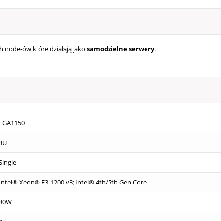
 node-ów które działają jako
samodzielne serwery
.
LGA1150
3U
Single
Intel® Xeon® E3-1200 v3; Intel® 4th/5th Gen Core
80W