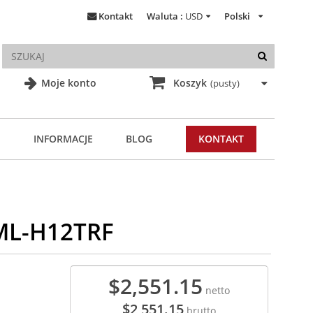
Kontakt
Waluta :
USD
Polski
Moje konto
Koszyk
(pusty)
INFORMACJE
BLOG
KONTAKT
8ML-H12TRF
$2,551.15
netto
$2,551.15
brutto