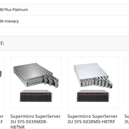
80 Plus Platinum
36 miesięcy
I:
er
Supermicro SuperServer
Supermicro SuperServer
Su
RF
3U SYS-5039MD8-
3U SYS-5038MD-H8TRF
3
H8TNR