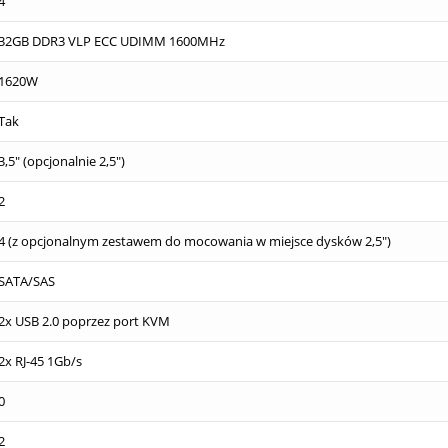
4
32GB DDR3 VLP ECC UDIMM 1600MHz
1620W
Tak
3,5" (opcjonalnie 2,5")
2
4 (z opcjonalnym zestawem do mocowania w miejsce dysków 2,5")
SATA/SAS
2x USB 2.0 poprzez port KVM
2x RJ-45 1Gb/s
0
2