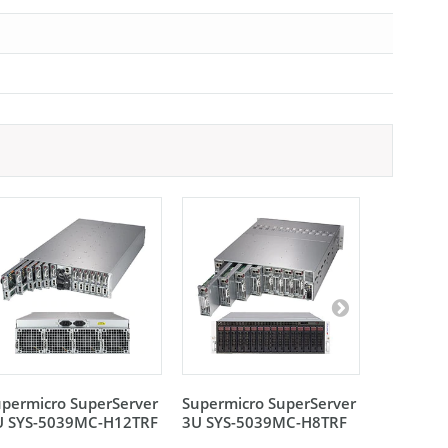
permicro SuperServer
Supermicro SuperServer
Supermic
U SYS-5039MC-H12TRF
3U SYS-5039MC-H8TRF
3U SYS-