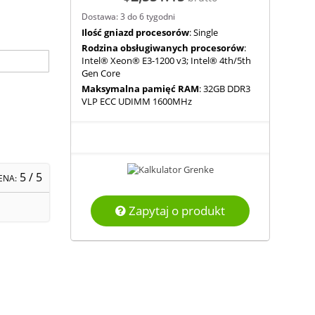
Dostawa: 3 do 6 tygodni
Ilość gniazd procesorów
: Single
Rodzina obsługiwanych procesorów
:
Intel® Xeon® E3-1200 v3; Intel® 4th/5th
Gen Core
Maksymalna pamięć RAM
: 32GB DDR3
VLP ECC UDIMM 1600MHz
5
/ 5
ENA:
Zapytaj o produkt