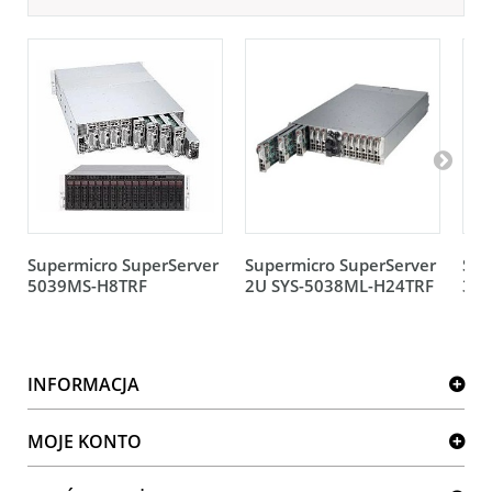
Supermicro SuperServer
Supermicro SuperServer
Sup
5039MS-H8TRF
2U SYS-5038ML-H24TRF
3U 
INFORMACJA
MOJE KONTO