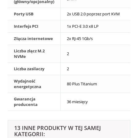
(główny/opcjonalny)
Porty USB
2x USB 2.0 poprzez port KVM
Interfejs PCI
1x PCI-E 3.0 x8 LP
Złącza internetowe
2x RJ-45 1Gb/s
Liczba złącz M.2
2
NVMe
Liczba zasilaczy
2
Wydajność
80 Plus Titanium
energetyczna
Gwarancja
36 miesięcy
producenta
13 INNE PRODUKTY W TEJ SAMEJ
KATEGORII: