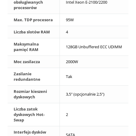
obsługiwanych
Intel Xeon E-2100/2200
procesorów
Max. TDP procesora
95W
Liczba slotów RAM
4
Maksymalna
128GB Unbuffered ECC UDIMM
pamięć RAM
Moc zasilacza
2000W
Zasilanie
Tak
redundantne
Rozmiar kieszeni
3,5" (opcjonalnie 2,5")
dyskowych
Liczba zatok
dyskowych Hot-
2
Swap
Interfejs dysków
SATA