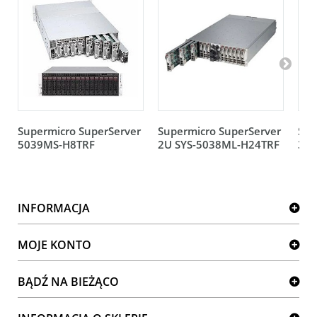
Supermicro SuperServer
Supermicro SuperServer
Sup
5039MS-H8TRF
2U SYS-5038ML-H24TRF
3U 
INFORMACJA
MOJE KONTO
BĄDŹ NA BIEŻĄCO