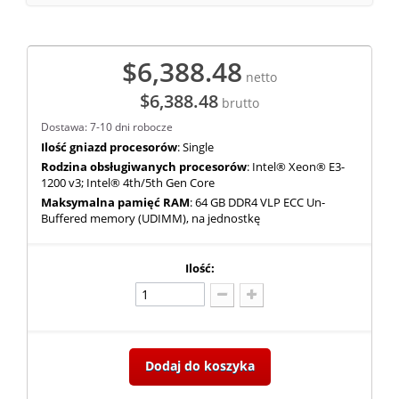
$6,388.48
netto
$6,388.48
brutto
Dostawa: 7-10 dni robocze
Ilość gniazd procesorów
: Single
Rodzina obsługiwanych procesorów
: Intel® Xeon® E3-
1200 v3; Intel® 4th/5th Gen Core
Maksymalna pamięć RAM
: 64 GB DDR4 VLP ECC Un-
Buffered memory (UDIMM), na jednostkę
Ilość:
Dodaj do koszyka