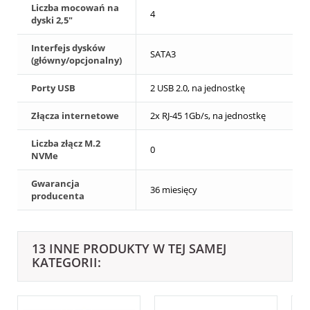
Liczba mocowań na
4
dyski 2,5"
Interfejs dysków
SATA3
(główny/opcjonalny)
Porty USB
2 USB 2.0, na jednostkę
Złącza internetowe
2x RJ-45 1Gb/s, na jednostkę
Liczba złącz M.2
0
NVMe
Gwarancja
36 miesięcy
producenta
13 INNE PRODUKTY W TEJ SAMEJ
KATEGORII: