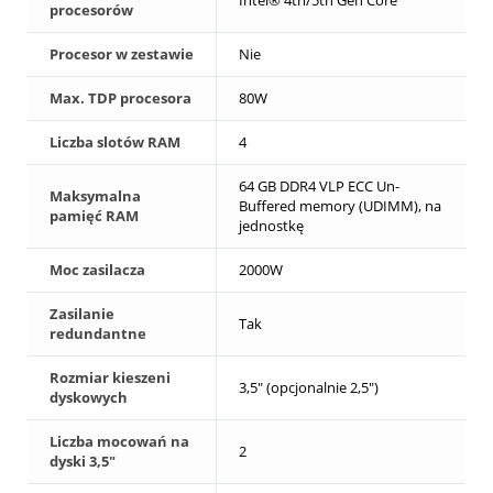
procesorów
Procesor w zestawie
Nie
Max. TDP procesora
80W
Liczba slotów RAM
4
64 GB DDR4 VLP ECC Un-
Maksymalna
Buffered memory (UDIMM), na
pamięć RAM
jednostkę
Moc zasilacza
2000W
Zasilanie
Tak
redundantne
Rozmiar kieszeni
3,5" (opcjonalnie 2,5")
dyskowych
Liczba mocowań na
2
dyski 3,5"