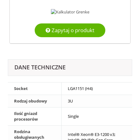
Zapytaj o produkt
DANE TECHNICZNE
Socket
LGA1151 (H4)
Rodzaj obudowy
3U
Ilość gniazd
Single
procesorów
Rodzina
Intel® Xeon® E3-1200 v3;
obsługiwanych
Intel® 4th/5th Gen Core