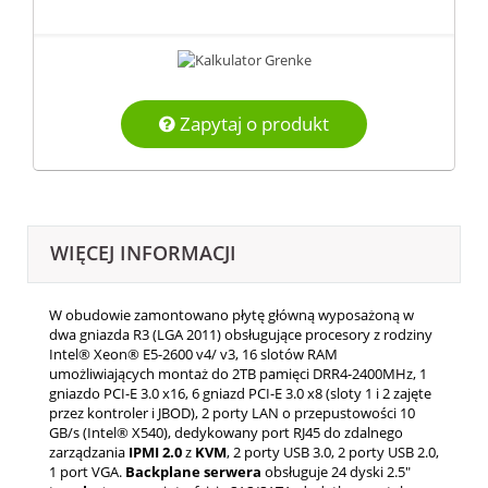
Zapytaj o produkt
WIĘCEJ INFORMACJI
W obudowie zamontowano płytę główną wyposażoną w
dwa gniazda R3 (LGA 2011) obsługujące procesory z rodziny
Intel® Xeon® E5-2600 v4/ v3, 16 slotów RAM
umożliwiających montaż do 2TB pamięci DRR4-2400MHz, 1
gniazdo PCI-E 3.0 x16, 6 gniazd PCI-E 3.0 x8 (sloty 1 i 2 zajęte
przez kontroler i JBOD), 2 porty LAN o przepustowości 10
GB/s (Intel® X540), dedykowany port RJ45 do zdalnego
zarządzania
IPMI
2.0
z
KVM
, 2 porty USB 3.0, 2 porty USB 2.0,
1 port VGA.
Backplane
serwera
obsługuje 24 dyski 2.5"