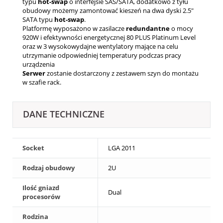
typu
hot-swap
o interfejsie SAS/SATA, dodatkowo z tyłu
obudowy możemy zamontować kieszeń na dwa dyski 2.5"
SATA typu
hot-swap
.
Platformę wyposażono w zasilacze
redundantne
o mocy
920W i efektywności energetycznej 80 PLUS Platinum Level
oraz w 3 wysokowydajne wentylatory mające na celu
utrzymanie odpowiedniej temperatury podczas pracy
urządzenia
Serwer
zostanie dostarczony z zestawem szyn do montażu
w szafie rack.
DANE TECHNICZNE
Socket
LGA 2011
Rodzaj obudowy
2U
Ilość gniazd
Dual
procesorów
Rodzina