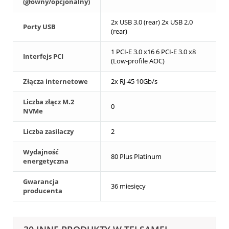
(główny/opcjonalny)
2x USB 3.0 (rear) 2x USB 2.0
Porty USB
(rear)
1 PCI-E 3.0 x16 6 PCI-E 3.0 x8
Interfejs PCI
(Low-profile AOC)
Złącza internetowe
2x RJ-45 10Gb/s
Liczba złącz M.2
0
NVMe
Liczba zasilaczy
2
Wydajność
80 Plus Platinum
energetyczna
Gwarancja
36 miesięcy
producenta