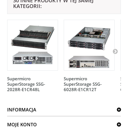
30 INNE PRODUKTY W TEJ SAMEJ
KATEGORII:
Supermicro
Supermicro
Sup
SuperStorage SSG-
SuperStorage SSG-
Sup
2028R-E1CR48L
6028R-E1CR12T
60
INFORMACJA
MOJE KONTO