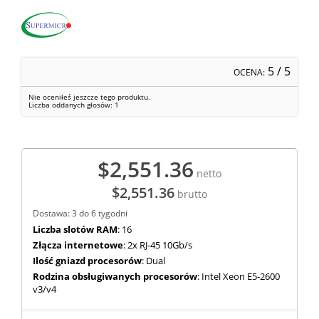
5
/ 5
OCENA:
Nie oceniłeś jeszcze tego produktu.
Liczba oddanych głosów:
1
$2,551.36
netto
$2,551.36
brutto
Dostawa: 3 do 6 tygodni
Liczba slotów RAM
: 16
Złącza internetowe
: 2x RJ-45 10Gb/s
Ilość gniazd procesorów
: Dual
Rodzina obsługiwanych procesorów
: Intel Xeon E5-2600
v3/v4