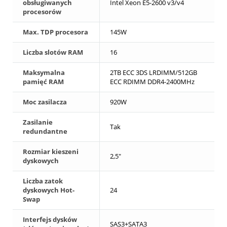
obsługiwanych
Intel Xeon E5-2600 v3/v4
procesorów
Max. TDP procesora
145W
Liczba slotów RAM
16
Maksymalna
2TB ECC 3DS LRDIMM/512GB
pamięć RAM
ECC RDIMM DDR4-2400MHz
Moc zasilacza
920W
Zasilanie
Tak
redundantne
Rozmiar kieszeni
2,5"
dyskowych
Liczba zatok
dyskowych Hot-
24
Swap
Interfejs dysków
SAS3+SATA3