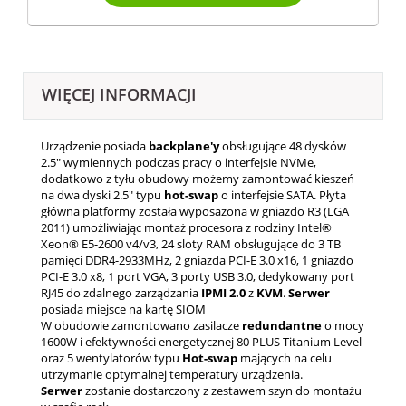
WIĘCEJ INFORMACJI
Urządzenie posiada
backplane'y
obsługujące 48 dysków
2.5" wymiennych podczas pracy o interfejsie NVMe,
dodatkowo z tyłu obudowy możemy zamontować kieszeń
na dwa dyski 2.5" typu
hot-swap
o interfejsie SATA. Płyta
główna platformy została wyposażona w gniazdo R3 (LGA
2011) umożliwiając montaż procesora z rodziny Intel®
Xeon® E5-2600 v4/v3, 24 sloty RAM obsługujące do 3 TB
pamięci DDR4-2933MHz, 2 gniazda PCI-E 3.0 x16, 1 gniazdo
PCI-E 3.0 x8, 1 port VGA, 3 porty USB 3.0, dedykowany port
RJ45 do zdalnego zarządzania
IPMI 2.0
z
KVM
.
Serwer
posiada miejsce na kartę SIOM
W obudowie zamontowano zasilacze
redundantne
o mocy
1600W i efektywności energetycznej 80 PLUS Titanium Level
oraz 5 wentylatorów typu
Hot-swap
mających na celu
utrzymanie optymalnej temperatury urządzenia.
Serwer
zostanie dostarczony z zestawem szyn do montażu