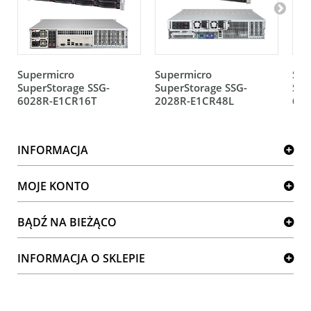
Supermicro
Supermicro
Sup
SuperStorage SSG-
SuperStorage SSG-
Sup
6028R-E1CR16T
2028R-E1CR48L
602
INFORMACJA
MOJE KONTO
BĄDŹ NA BIEŻĄCO
INFORMACJA O SKLEPIE