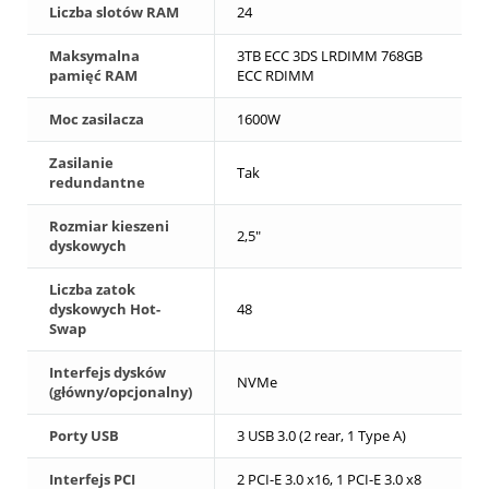
Liczba slotów RAM
24
Maksymalna
3TB ECC 3DS LRDIMM 768GB
pamięć RAM
ECC RDIMM
Moc zasilacza
1600W
Zasilanie
Tak
redundantne
Rozmiar kieszeni
2,5"
dyskowych
Liczba zatok
dyskowych Hot-
48
Swap
Interfejs dysków
NVMe
(główny/opcjonalny)
Porty USB
3 USB 3.0 (2 rear, 1 Type A)
Interfejs PCI
2 PCI-E 3.0 x16, 1 PCI-E 3.0 x8