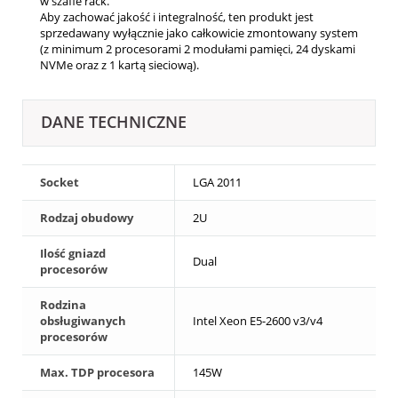
w szafie rack.
Aby zachować jakość i integralność, ten produkt jest
sprzedawany wyłącznie jako całkowicie zmontowany system
(z minimum 2 procesorami 2 modułami pamięci, 24 dyskami
NVMe oraz z 1 kartą sieciową).
DANE TECHNICZNE
Socket
LGA 2011
Rodzaj obudowy
2U
Ilość gniazd
Dual
procesorów
Rodzina
obsługiwanych
Intel Xeon E5-2600 v3/v4
procesorów
Max. TDP procesora
145W