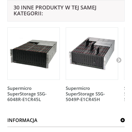
30 INNE PRODUKTY W TEJ SAMEJ
KATEGORII:
Supermicro
Supermicro
Sup
SuperStorage SSG-
SuperStorage SSG-
Sup
6048R-E1CR45L
5049P-E1CR45H
504
INFORMACJA