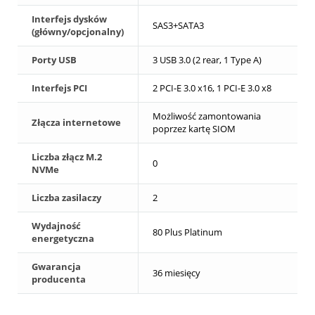
Interfejs dysków
SAS3+SATA3
(główny/opcjonalny)
Porty USB
3 USB 3.0 (2 rear, 1 Type A)
Interfejs PCI
2 PCI-E 3.0 x16, 1 PCI-E 3.0 x8
Możliwość zamontowania
Złącza internetowe
poprzez kartę SIOM
Liczba złącz M.2
0
NVMe
Liczba zasilaczy
2
Wydajność
80 Plus Platinum
energetyczna
Gwarancja
36 miesięcy
producenta