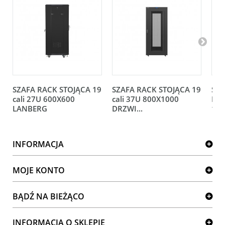
SZAFA RACK STOJĄCA 19
SZAFA RACK STOJĄCA 19
SZA
cali 27U 600X600
cali 37U 800X1000
DWU
LANBERG
DRZWI...
12U
INFORMACJA
MOJE KONTO
BĄDŹ NA BIEŻĄCO
INFORMACJA O SKLEPIE