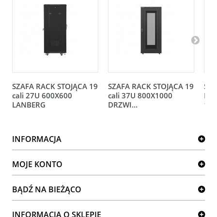
SZAFA RACK STOJĄCA 19
SZAFA RACK STOJĄCA 19
SZA
cali 27U 600X600
cali 37U 800X1000
DWU
LANBERG
DRZWI...
12U
INFORMACJA
MOJE KONTO
BĄDŹ NA BIEŻĄCO
INFORMACJA O SKLEPIE