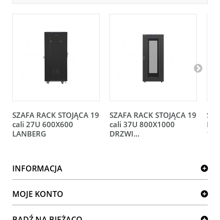
SZAFA RACK STOJĄCA 19
SZAFA RACK STOJĄCA 19
SZA
cali 27U 600X600
cali 37U 800X1000
DWU
LANBERG
DRZWI...
12U
INFORMACJA
MOJE KONTO
BĄDŹ NA BIEŻĄCO