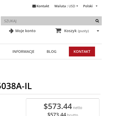
Kontakt
Waluta :
USD
Polski
Moje konto
Koszyk
(pusty)
INFORMACJE
BLOG
KONTAKT
5038A-IL
$573.44
netto
$573.44
brutto