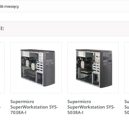
36 miesięcy
I:
Supermicro
Supermicro
S
-
SuperWorkstation SYS-
SuperWorkstation SYS-
Su
7038A-I
5038A-I
50