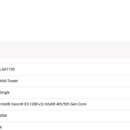
LGA1150
Mid-Tower
Single
Intel® Xeon® E3-1200 v3; Intel® 4th/5th Gen Core
95W
4