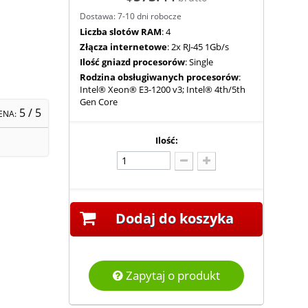
Dostawa: 7-10 dni robocze
Liczba slotów RAM
: 4
Złącza internetowe
: 2x RJ-45 1Gb/s
Ilość gniazd procesorów
: Single
Rodzina obsługiwanych procesorów
:
Intel® Xeon® E3-1200 v3; Intel® 4th/5th
Gen Core
5
/ 5
ENA:
Ilość:
Dodaj do koszyka
Zapytaj o produkt