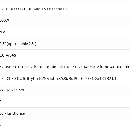
32GB DDR3 ECC UDIMM 1600/1333MHz
500W
Nie
3,5" (opcjonalnie 2,5")
SATA/SAS
6x USB 3.0 (2 rear, 2 front, 2 optional) 10x USB 2.0 (4 rear, 2 front, 4 optional)
2x PCI-E 3.0 x16 (tryb x16/NA lub x8/x8), 3x PCI-E 2.0 x1, 2x PCI 32-bit
2x RJ-45 1Gb/s
0
80 Plus Bronze
2