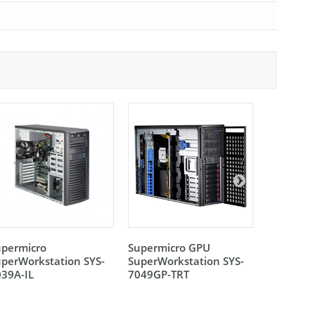
upermicro
Supermicro GPU
Supermic
perWorkstation SYS-
SuperWorkstation SYS-
SuperWor
39A-IL
7049GP-TRT
7049A-T